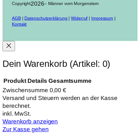
2026
Copyright
– Männer vom Morgenstern
AGB
|
Datenschutzerklärung
|
Widerruf
|
Impressum
|
Kontakt
Dein Warenkorb
(Artikel: 0)
Produkt
Details
Gesamtsumme
Zwischensumme
0,00 €
Produkte
Versand und Steuern werden an der Kasse
berechnet.
im
inkl. MwSt.
Warenkorb
Warenkorb anzeigen
Zur Kasse gehen