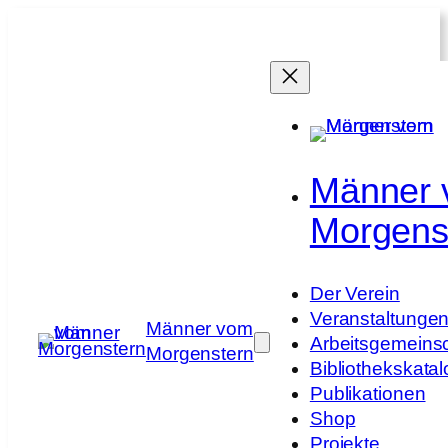
Zum
Inhalt
springen
Männer
Morgens
Der Verein
Veranstaltunge
Männer vom
Arbeitsgemeins
Morgenstern
Bibliothekskatal
Publikationen
Shop
Projekte