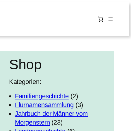
Shop
Kategorien:
2
Familiengeschichte
2
P
3
Flurnamensammlung
3
r
P
Jahrbuch der Männer vom
2
o
r
Morgenstern
23
3
6
d
o