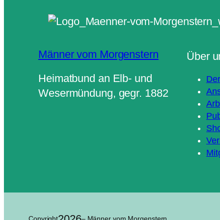
Männer vom Morgenstern
Über u
Heimatbund an Elb- und
Der
Ans
Wesermündung, gegr. 1882
Arb
Pub
Sh
Ver
Mit
2026
Copyright
– Männer vom Morgenstern