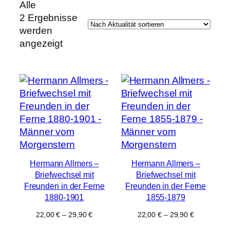
Alle
e
2 Ergebnisse
werden
Nach
angezeigt
Aktualität
sortiert
Hermann Allmers –
Hermann Allmers –
Briefwechsel mit
Briefwechsel mit
Freunden in der Ferne
Freunden in der Ferne
1880-1901
1855-1879
22,00
€
–
29,90
€
22,00
€
–
29,90
€