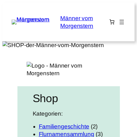
Zum
Inhalt
Männer vom
springen
Morgenstern
Shop
Kategorien:
2
Familiengeschichte
2
P
3
Flurnamensammlung
3