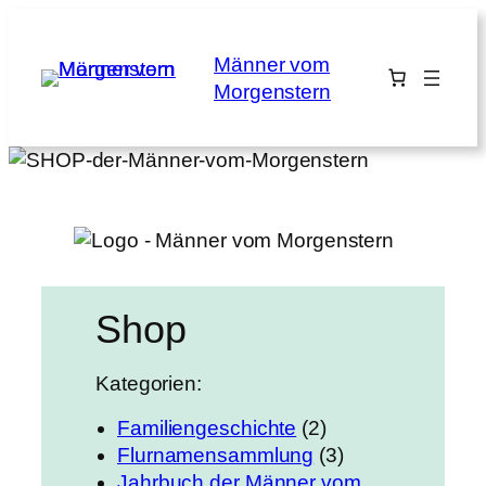
Zum
Inhalt
Männer vom
springen
Morgenstern
Shop
Kategorien:
2
Familiengeschichte
2
P
3
Flurnamensammlung
3
r
P
Jahrbuch der Männer vom