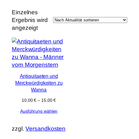
e
k
t
Einzelnes
e
Ergebnis wird
angezeigt
Antiquitaeten und
Merckwürdigkeiten zu
Wanna
10,00
€
–
15,00
€
Ausführung wählen
zzgl.
Versandkosten