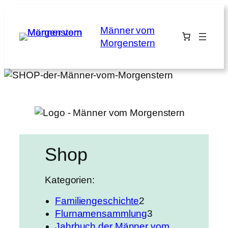
Zum
Inhalt
Männer vom
springen
Morgenstern
Shop
Kategorien:
2
Familiengeschichte
2
P
3
Flurnamensammlung
3
r
P
Jahrbuch der Männer vom