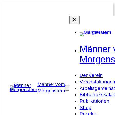
Zum
Inhalt
springen
Männer
Morgens
Der Verein
Veranstaltunge
Männer vom
Arbeitsgemeins
Morgenstern
Bibliothekskatal
Publikationen
Shop
Projekte