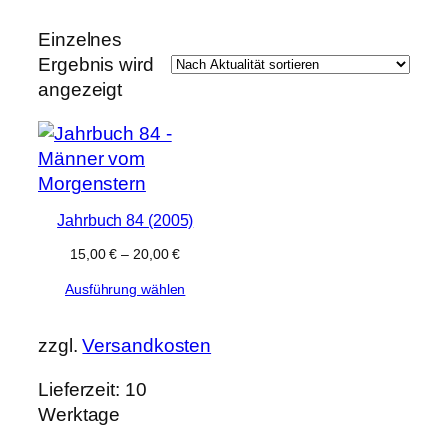
e
k
t
Einzelnes
e
Ergebnis wird
angezeigt
Jahrbuch 84 (2005)
15,00
€
–
20,00
€
Ausführung wählen
zzgl.
Versandkosten
Lieferzeit:
10
Werktage