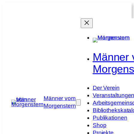
Zum
Inhalt
springen
Männer
Morgens
Der Verein
Veranstaltunge
Männer vom
Arbeitsgemeins
Morgenstern
Bibliothekskatal
Publikationen
Shop
Projekte