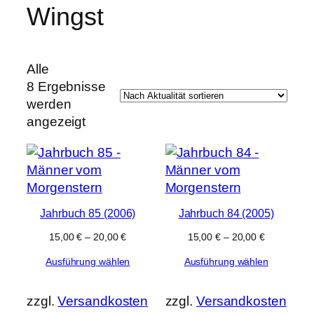
Wingst
e
k
t
e
Alle
8 Ergebnisse
werden
Nach
angezeigt
Aktualität
sortiert
Jahrbuch 85 (2006)
Jahrbuch 84 (2005)
15,00
€
–
20,00
€
15,00
€
–
20,00
€
Ausführung wählen
Ausführung wählen
zzgl.
Versandkosten
zzgl.
Versandkosten