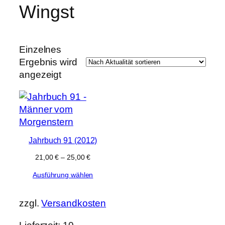
Wingst
e
k
t
e
Einzelnes
Ergebnis wird
angezeigt
Jahrbuch 91 (2012)
21,00
€
–
25,00
€
Ausführung wählen
zzgl.
Versandkosten