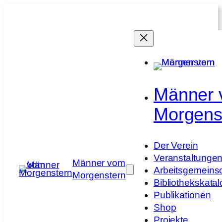
Zum
Inhalt
springen
Männer
Morgens
Der Verein
Veranstaltunge
Männer vom
Arbeitsgemeins
Morgenstern
Bibliothekskatal
Publikationen
Shop
Projekte