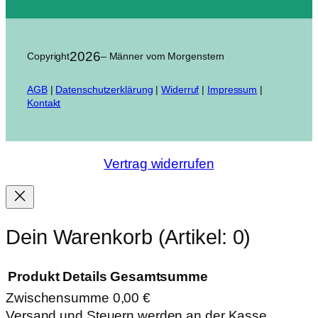
2026
Copyright
– Männer vom Morgenstern
AGB
|
Datenschutzerklärung
|
Widerruf
|
Impressum
|
Kontakt
Vertrag widerrufen
Dein Warenkorb
(Artikel: 0)
Produkt
Details
Gesamtsumme
Zwischensumme
0,00 €
Produkte
Versand und Steuern werden an der Kasse