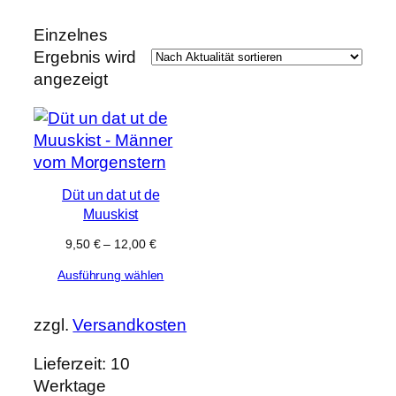
e
k
t
Einzelnes
e
Ergebnis wird
angezeigt
Düt un dat ut de
Muuskist
9,50
€
–
12,00
€
Ausführung wählen
zzgl.
Versandkosten
Lieferzeit:
10
Werktage