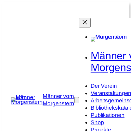
Zum
Inhalt
springen
Männer
Morgens
Der Verein
Veranstaltunge
Männer vom
Arbeitsgemeins
Morgenstern
Bibliothekskatal
Publikationen
Shop
Projekte