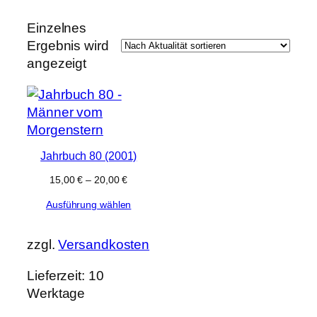
e
k
t
Einzelnes
e
Ergebnis wird
angezeigt
Jahrbuch 80 (2001)
15,00
€
–
20,00
€
Ausführung wählen
zzgl.
Versandkosten
Lieferzeit:
10
Werktage