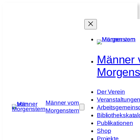
Zum
Inhalt
springen
Männer
Morgens
Der Verein
Veranstaltunge
Männer vom
Arbeitsgemeins
Morgenstern
Bibliothekskatal
Publikationen
Shop
Projekte