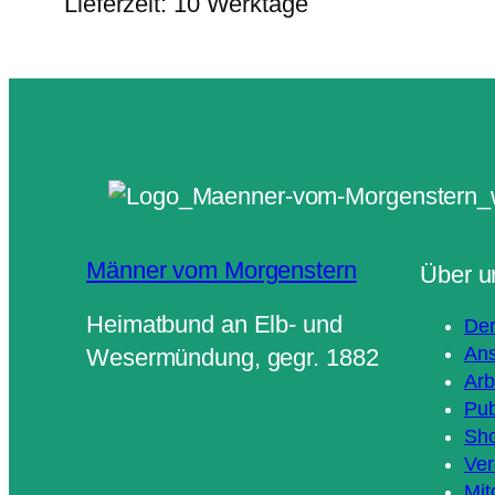
Lieferzeit:
10 Werktage
Männer vom Morgenstern
Über u
Heimatbund an Elb- und
Der
Ans
Wesermündung, gegr. 1882
Arb
Pub
Sh
Ver
Mit