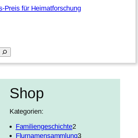
-Preis für Heimatforschung
Shop
Kategorien:
2
Familiengeschichte
2
P
3
Flurnamensammlung
3