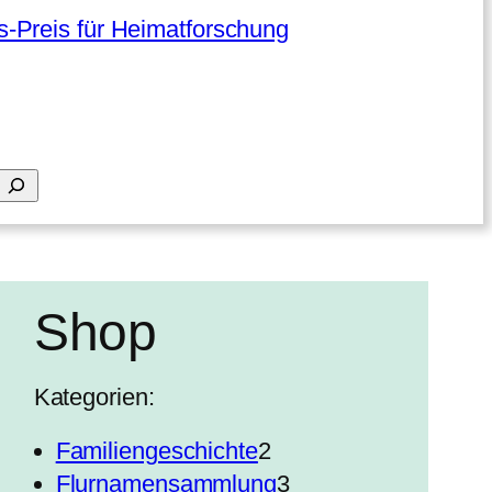
-Preis für Heimatforschung
Shop
Kategorien:
2
Familiengeschichte
2
P
3
Flurnamensammlung
3