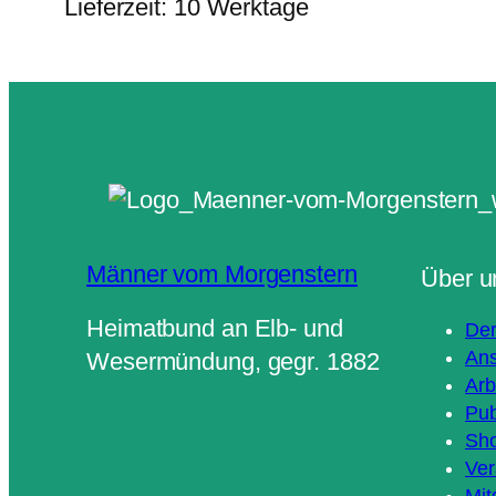
Lieferzeit:
10 Werktage
Männer vom Morgenstern
Über u
Heimatbund an Elb- und
Der
Ans
Wesermündung, gegr. 1882
Arb
Pub
Sh
Ver
Mit