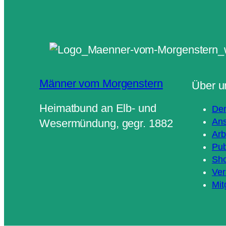
Männer vom Morgenstern
Über u
Heimatbund an Elb- und
Der
Ans
Wesermündung, gegr. 1882
Arb
Pub
Sh
Ver
Mit