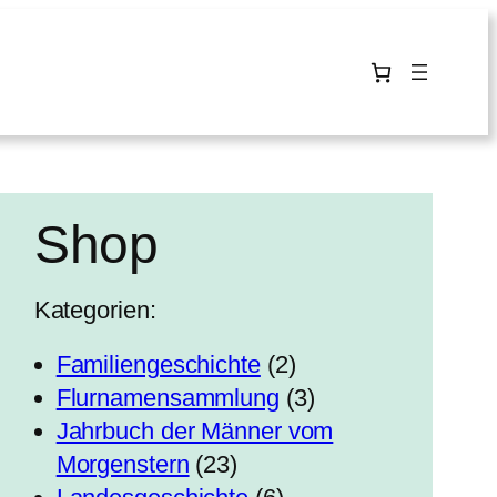
Shop
Kategorien:
2
Familiengeschichte
2
P
3
Flurnamensammlung
3
r
P
Jahrbuch der Männer vom
2
o
r
Morgenstern
23
3
6
d
o