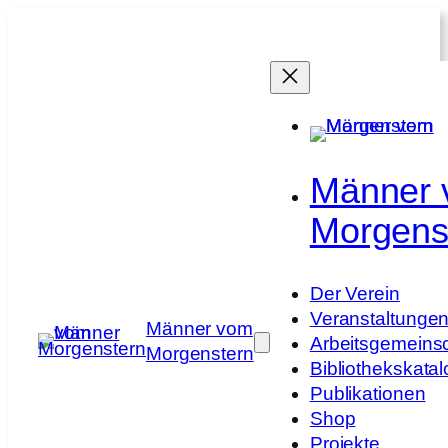
Zum
Inhalt
springen
Männer
Morgens
Der Verein
Veranstaltunge
Männer vom
Arbeitsgemeins
Morgenstern
Bibliothekskatal
Publikationen
Shop
Projekte