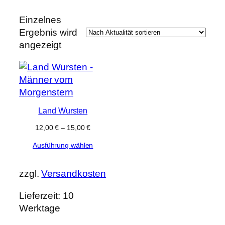
e
k
t
Einzelnes
e
Ergebnis wird
angezeigt
Land Wursten
12,00
€
–
15,00
€
Ausführung wählen
zzgl.
Versandkosten
Lieferzeit:
10
Werktage