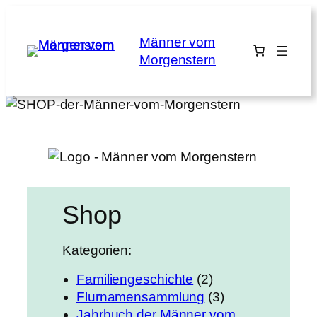
Zum
Inhalt
Männer vom
springen
Morgenstern
Shop
Kategorien:
2
Familiengeschichte
2
P
3
Flurnamensammlung
3
r
P
Jahrbuch der Männer vom