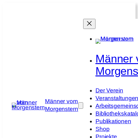
Zum
Inhalt
springen
Männer
Morgens
Der Verein
Veranstaltunge
Männer vom
Arbeitsgemeins
Morgenstern
Bibliothekskatal
Publikationen
Shop
Projekte