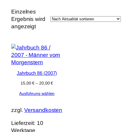
e
k
t
Einzelnes
e
Ergebnis wird
angezeigt
Jahrbuch 86 (2007)
15,00
€
–
20,00
€
Ausführung wählen
zzgl.
Versandkosten
Lieferzeit:
10
Werktage