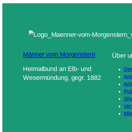
Männer vom Morgenstern
Über u
Heimatbund an Elb- und
Der
Ans
Wesermündung, gegr. 1882
Arb
Pub
Sh
Ver
Mit