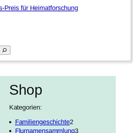
-Preis für Heimatforschung
Shop
Kategorien:
2
Familiengeschichte
2
P
3
Flurnamensammlung
3