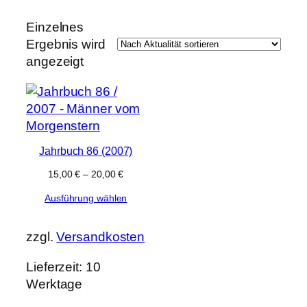
e
k
t
Einzelnes
e
Ergebnis wird
angezeigt
Jahrbuch 86 (2007)
15,00
€
–
20,00
€
Ausführung wählen
zzgl.
Versandkosten
Lieferzeit:
10
Werktage