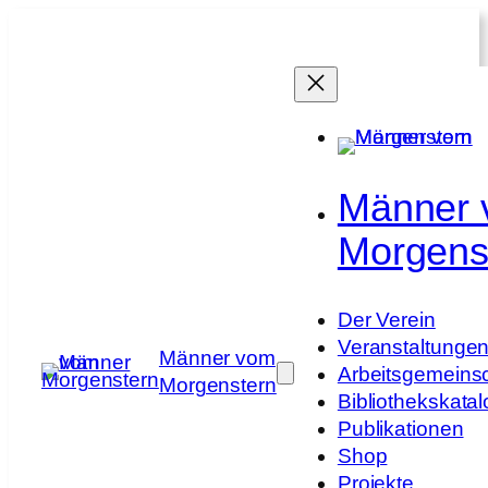
Zum
Inhalt
springen
Männer
Morgens
Der Verein
Veranstaltunge
Männer vom
Arbeitsgemeins
Morgenstern
Bibliothekskatal
Publikationen
Shop
Projekte