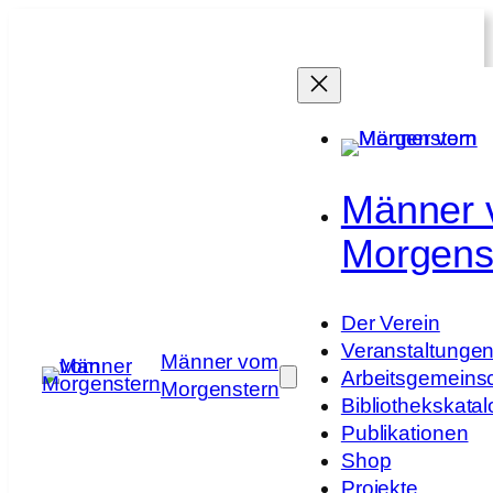
Zum
Inhalt
springen
Männer
Morgens
Der Verein
Veranstaltunge
Männer vom
Arbeitsgemeins
Morgenstern
Bibliothekskatal
Publikationen
Shop
Projekte