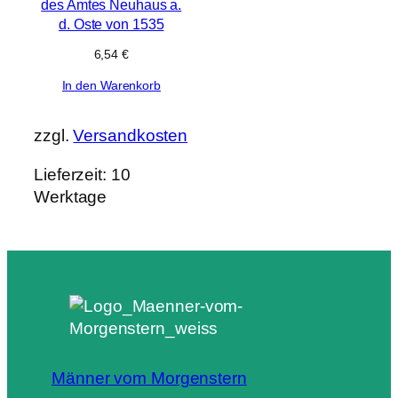
des Amtes Neuhaus a.
d. Oste von 1535
6,54
€
In den Warenkorb
zzgl.
Versandkosten
Lieferzeit:
10
Werktage
Männer vom Morgenstern