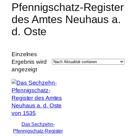
Pfennigschatz-Register
e
k
t
des Amtes Neuhaus a.
e
d. Oste
Einzelnes
Ergebnis wird
angezeigt
Das Sechzehn-
Pfennigschatz-Register