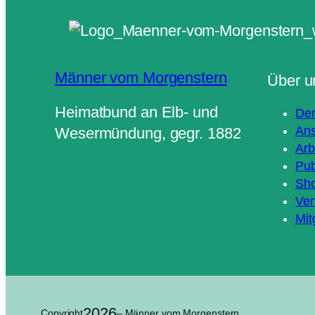
Männer vom Morgenstern
Über u
Heimatbund an Elb- und
Der
Ans
Wesermündung, gegr. 1882
Arb
Pub
Sh
Ver
Mit
2026
Copyright
– Männer vom Morgenstern