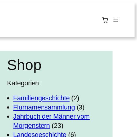
Shop
Kategorien:
2
Familiengeschichte
2
P
3
Flurnamensammlung
3
r
P
Jahrbuch der Männer vom
2
o
r
Morgenstern
23
3
6
d
o
Landesgeschichte
6