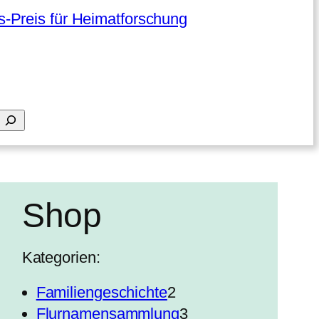
-Preis für Heimatforschung
Shop
Kategorien:
2
Familiengeschichte
2
P
3
Flurnamensammlung
3