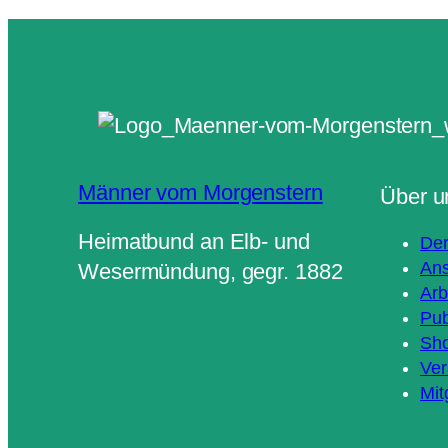
Männer vom Morgenstern
Über u
Heimatbund an Elb- und
Der
Ans
Wesermündung, gegr. 1882
Arb
Pub
Sh
Ver
Mit