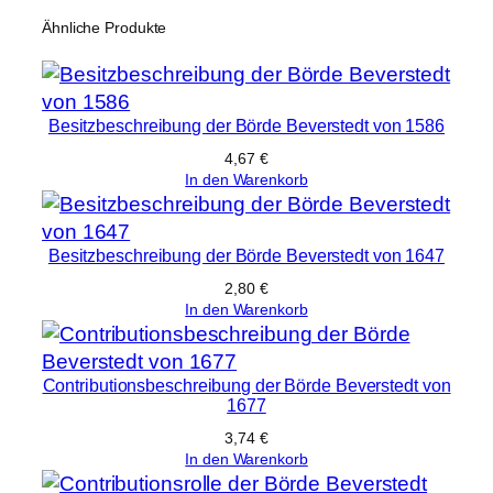
d
Ähnliche Produkte
e
s
L
Besitzbeschreibung der Börde Beverstedt von 1586
a
n
4,67
€
In den Warenkorb
d
e
s
Besitzbeschreibung der Börde Beverstedt von 1647
W
2,80
€
u
In den Warenkorb
r
s
t
Contributionsbeschreibung der Börde Beverstedt von
e
1677
n
3,74
€
v
In den Warenkorb
o