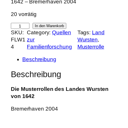
1642 – Bremerhaven 2004
20 vorrätig
D
In den Warenkorb
SKU:
Category:
Quellen
Tags:
Land
i
FLW1
zur
Wursten
, 
e
4
Familienforschung
Musterrolle
M
u
Beschreibung
s
t
Beschreibung
e
r
Die Musterrollen des Landes Wursten
r
von 1642
o
l
Bremerhaven 2004
l
e
n