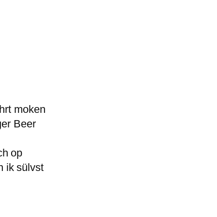
ehrt moken
ger Beer
ch op
ik sülvst