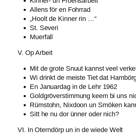
Kinner- un Froensarbeit
Allens för en Fohrrad
„Hoolt de Kinner rin …“
St. Severi
Muerfall
V. Op Arbeit
Mit de grote Snuut kannst veel verk
Wi drinkt de meiste Tiet dat Hambör
En Januardag in de Lehr 1962
Goldgröverstimmung keem bi uns ni
Rümstohn, Nixdoon un Smöken kann 
Sitt he nu dor ünner oder nich?
VI. In Oterndörp un in de wiede Welt