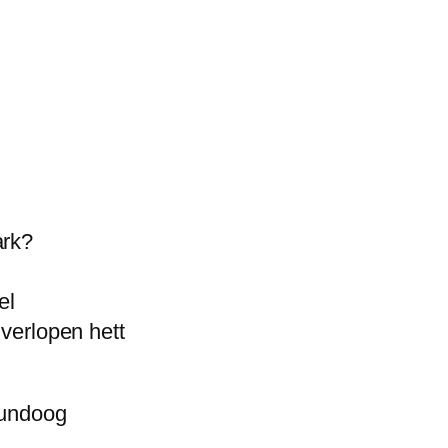
ark?
el
 verlopen hett
vundoog