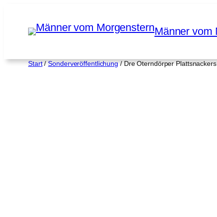
Zum
Inhalt
Männer vom 
springen
Start
/
Sonderveröffentlichung
/ Dre Oterndörper Plattsnackers 