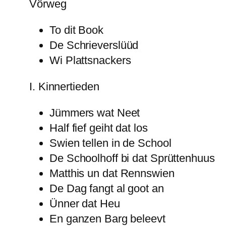
Vörweg
To dit Book
De Schrieverslüüd
Wi Plattsnackers
I. Kinnertieden
Jümmers wat Neet
Half fief geiht dat los
Swien tellen in de School
De Schoolhoff bi dat Sprüttenhuus
Matthis un dat Rennswien
De Dag fangt al goot an
Ünner dat Heu
En ganzen Barg beleevt