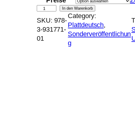
Preise
Z
D
In den Warenkorb
Category:
r
SKU:
978-
T
Plattdeutsch
, 
e
3-931771-
S
Sonderveröffentlichun
O
01
U
g
t
e
r
n
d
ö
r
p
e
r