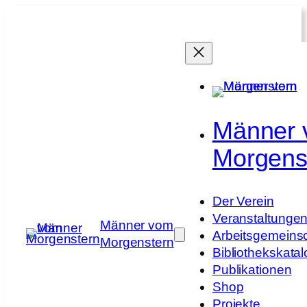
Zum
Inhalt
springen
Männer
Morgens
Der Verein
Veranstaltunge
Männer vom
Arbeitsgemeins
Morgenstern
Bibliothekskatal
Publikationen
Shop
Projekte