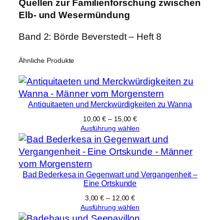
Quellen zur Familienforschung zwischen
r
Elb- und Wesermündung
o
l
Band 2: Börde Beverstedt – Heft 8
l
e
Ähnliche Produkte
d
e
r
B
Antiquitaeten und Merckwürdigkeiten zu Wanna
ö
10,00
€
–
15,00
€
r
Ausführung wählen
d
e
B
Bad Bederkesa in Gegenwart und Vergangenheit –
e
Eine Ortskunde
v
3,00
€
–
12,00
€
e
Ausführung wählen
r