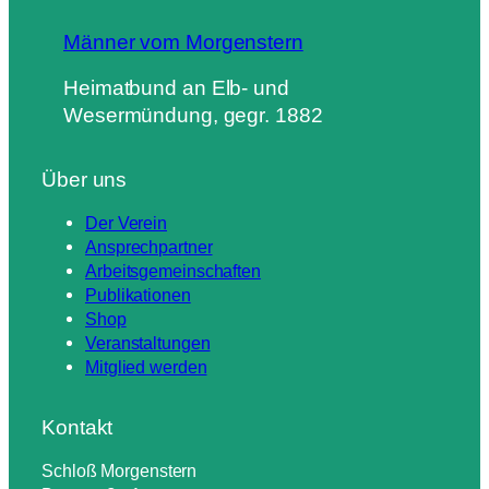
4
Männer vom Morgenstern
M
e
Heimatbund an Elb- und
n
Wesermündung, gegr. 1882
g
e
Über uns
Der Verein
Ansprechpartner
Arbeitsgemeinschaften
Publikationen
Shop
Veranstaltungen
Mitglied werden
Kontakt
Schloß Morgenstern