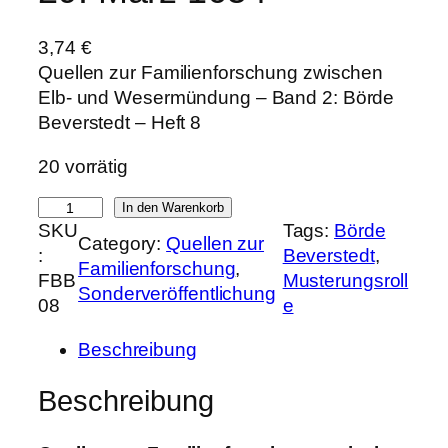
3,74
€
Quellen zur Familienforschung zwischen
Elb- und Wesermündung – Band 2: Börde
Beverstedt – Heft 8
20 vorrätig
M
In den Warenkorb
SKU
Tags:
Börde
u
Category:
Quellen zur
:
Beverstedt
, 
s
Familienforschung
, 
FBB
Musterungsroll
t
Sonderveröffentlichung
08
e
e
r
Beschreibung
u
n
Beschreibung
g
s