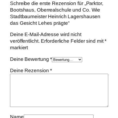
Schreibe die erste Rezension für „Parktor,
.
Bootshaus, Oberrealschule und Co. Wie
W
Stadtbaumeister Heinrich Lagershausen
i
das Gesicht Lehes prägte“
e
S
Deine E-Mail-Adresse wird nicht
t
veröffentlicht.
Erforderliche Felder sind mit
*
a
markiert
d
t
Deine Bewertung
*
b
a
Deine Rezension
*
u
m
e
i
s
t
e
Name