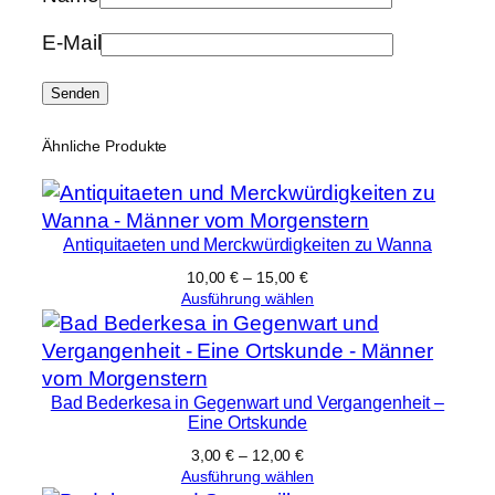
r
E-Mail
H
e
i
n
Ähnliche Produkte
r
i
c
h
Antiquitaeten und Merckwürdigkeiten zu Wanna
L
10,00
€
–
15,00
€
a
Ausführung wählen
g
e
r
Bad Bederkesa in Gegenwart und Vergangenheit –
s
Eine Ortskunde
h
3,00
€
–
12,00
€
a
Ausführung wählen
u