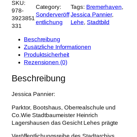
SKU:
a
Category:
Tags:
Bremerhaven
, 
978-
r
Sonderveröff
Jessica Pannier
, 
3923851
k
entlichung
Lehe
, 
Stadtbild
331
t
o
Beschreibung
r
Zusätzliche Informationen
,
Produktsicherheit
B
Rezensionen (0)
o
o
Beschreibung
t
s
Jessica Pannier:
h
a
Parktor, Bootshaus, Oberrealschule und
u
Co.Wie Stadtbaumeister Heinrich
s
Lagershausen das Gesicht Lehes prägte
,
O
Veröffentlichungsreihe des Stadtarchivs,