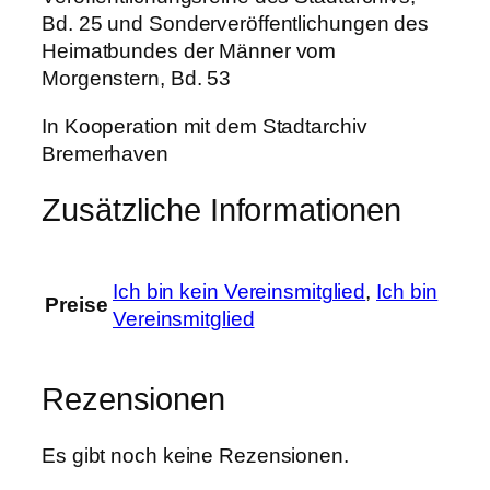
b
Bd. 25 und Sonderveröffentlichungen des
e
Heimatbundes der Männer vom
r
Morgenstern, Bd. 53
r
e
In Kooperation mit dem Stadtarchiv
a
Bremerhaven
l
Zusätzliche Informationen
s
c
h
u
Ich bin kein Vereinsmitglied
,
Ich bin
Preise
l
Vereinsmitglied
e
u
Rezensionen
n
d
C
Es gibt noch keine Rezensionen.
o