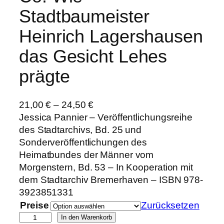
Stadtbaumeister
Heinrich Lagershausen
das Gesicht Lehes
prägte
21,00
€
–
24,50
€
Jessica Pannier – Veröffentlichungsreihe
des Stadtarchivs, Bd. 25 und
Sonderveröffentlichungen des
Heimatbundes der Männer vom
Morgenstern, Bd. 53 – In Kooperation mit
dem Stadtarchiv Bremerhaven – ISBN 978-
3923851331
Preise
Zurücksetzen
P
In den Warenkorb