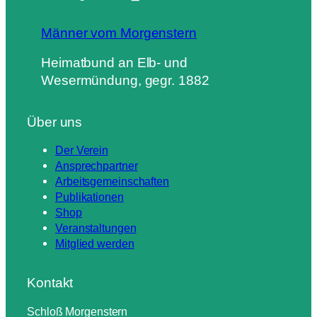
p
Männer vom Morgenstern
r
ä
Heimatbund an Elb- und
g
Wesermündung, gegr. 1882
t
e
Über uns
M
e
Der Verein
n
Ansprechpartner
g
Arbeitsgemeinschaften
e
Publikationen
Shop
Veranstaltungen
Mitglied werden
Kontakt
Schloß Morgenstern