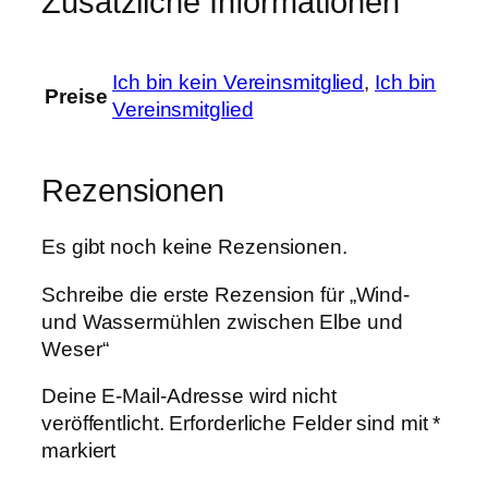
Zusätzliche Informationen
n
E
l
Ich bin kein Vereinsmitglied
,
Ich bin
Preise
b
Vereinsmitglied
e
u
n
Rezensionen
d
W
Es gibt noch keine Rezensionen.
e
s
Schreibe die erste Rezension für „Wind-
e
und Wassermühlen zwischen Elbe und
r
Weser“
M
Deine E-Mail-Adresse wird nicht
e
veröffentlicht.
Erforderliche Felder sind mit
*
n
markiert
g
e