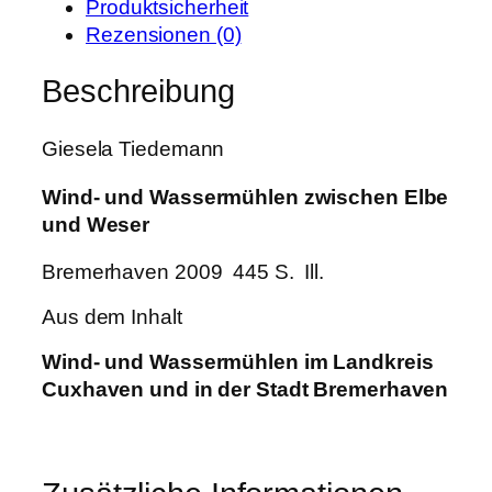
Produktsicherheit
a
Rezensionen (0)
s
s
Beschreibung
e
r
Giesela Tiedemann
m
ü
Wind- und Wassermühlen zwischen Elbe
h
und Weser
l
e
Bremerhaven 2009 445 S. Ill.
n
Aus dem Inhalt
z
w
Wind- und Wassermühlen im Landkreis
i
Cuxhaven und in der Stadt Bremerhaven
s
c
h
e