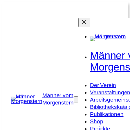
Zum
Inhalt
springen
Männer
Morgens
Der Verein
Veranstaltunge
Männer vom
Arbeitsgemeins
Morgenstern
Bibliothekskatal
Publikationen
Shop
Projekte