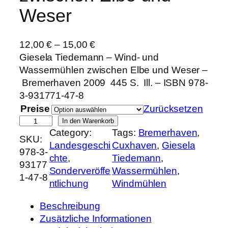
Weser
12,00
€
–
15,00
€
Giesela Tiedemann – Wind- und
Wassermühlen zwischen Elbe und Weser –
Bremerhaven 2009 445 S. Ill. – ISBN 978-
3-931771-47-8
Preise
Zurücksetzen
W
In den Warenkorb
Category:
Tags:
Bremerhaven
, 
i
SKU:
Landesgeschi
Cuxhaven
, 
Giesela
n
978-3-
chte
, 
Tiedemann
, 
d
93177
Sonderveröffe
Wassermühlen
, 
-
1-47-8
ntlichung
Windmühlen
u
n
Beschreibung
d
Zusätzliche Informationen
W