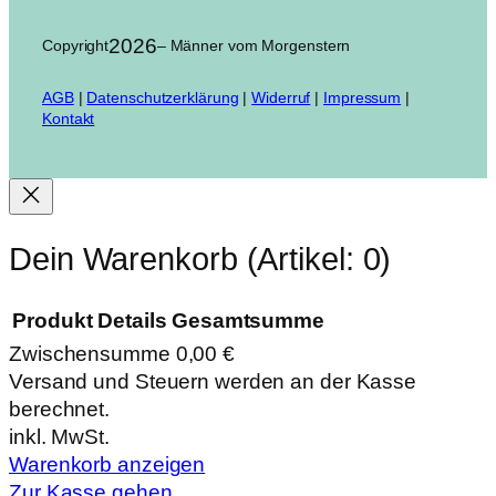
2026
Copyright
– Männer vom Morgenstern
AGB
|
Datenschutzerklärung
|
Widerruf
|
Impressum
|
Kontakt
Dein Warenkorb
(Artikel: 0)
Produkt
Details
Gesamtsumme
Zwischensumme
0,00 €
Produkte
Versand und Steuern werden an der Kasse
berechnet.
im
inkl. MwSt.
Warenkorb
Warenkorb anzeigen
Zur Kasse gehen