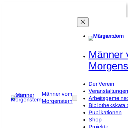
Zum
Inhalt
springen
Männer
Morgens
Der Verein
Veranstaltunge
Männer vom
Arbeitsgemeins
Morgenstern
Bibliothekskatal
Publikationen
Shop
Projekte