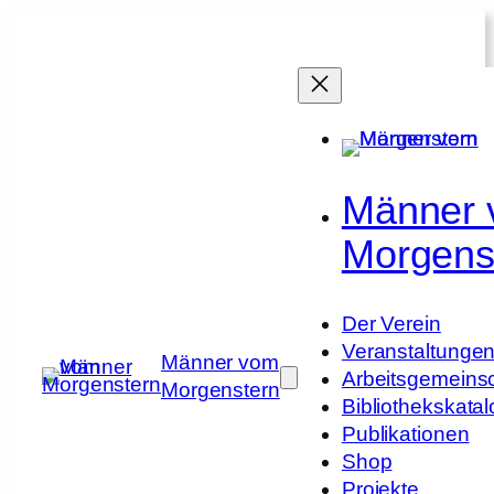
Zum
Inhalt
springen
Männer
Morgens
Der Verein
Veranstaltunge
Männer vom
Arbeitsgemeins
Morgenstern
Bibliothekskatal
Publikationen
Shop
Projekte