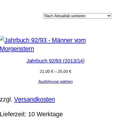
e
k
t
e
Jahrbuch 92/93 (2013/14)
21,00
€
–
25,00
€
Ausführung wählen
zzgl.
Versandkosten
Lieferzeit:
10 Werktage