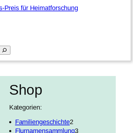
-Preis für Heimatforschung
Shop
Kategorien:
2
Familiengeschichte
2
P
3
Flurnamensammlung
3