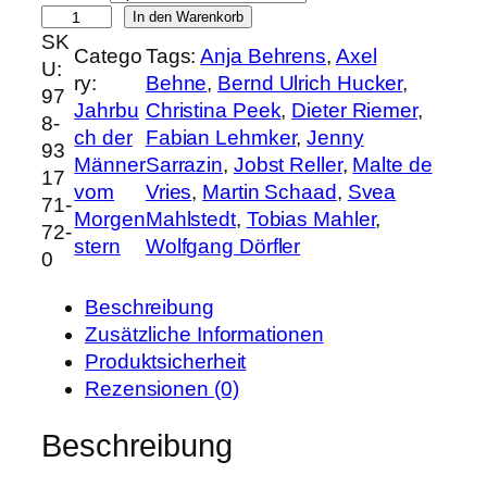
J
In den Warenkorb
SK
a
Catego
Tags:
Anja Behrens
, 
Axel
U:
h
ry:
Behne
, 
Bernd Ulrich Hucker
, 
97
r
Jahrbu
Christina Peek
, 
Dieter Riemer
, 
8-
b
ch der
Fabian Lehmker
, 
Jenny
93
u
Männer
Sarrazin
, 
Jobst Reller
, 
Malte de
17
c
vom
Vries
, 
Martin Schaad
, 
Svea
71-
h
Morgen
Mahlstedt
, 
Tobias Mahler
, 
72-
1
stern
Wolfgang Dörfler
0
0
0
Beschreibung
(
Zusätzliche Informationen
2
Produktsicherheit
0
Rezensionen (0)
2
3
Beschreibung
/
2