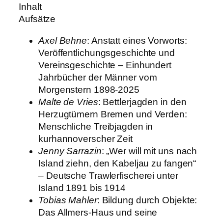
Inhalt
4
Aufsätze
)
M
Axel Behne
: Anstatt eines Vorworts:
e
Veröffentlichungsgeschichte und
n
Vereinsgeschichte – Einhundert
g
Jahrbücher der Männer vom
e
Morgenstern 1898-2025
Malte de Vries
: Bettlerjagden in den
Herzugtümern Bremen und Verden:
Menschliche Treibjagden in
kurhannoverscher Zeit
Jenny Sarrazin
: „Wer will mit uns nach
Island ziehn, den Kabeljau zu fangen“
– Deutsche Trawlerfischerei unter
Island 1891 bis 1914
Tobias Mahler
: Bildung durch Objekte:
Das Allmers-Haus und seine