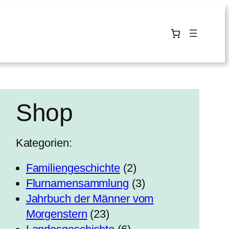
Shop
Kategorien:
2
Familiengeschichte
2
P
3
Flurnamensammlung
3
r
P
Jahrbuch der Männer vom
2
o
r
Morgenstern
23
3
6
d
o