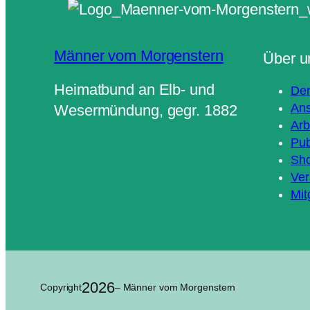
Männer vom Morgenstern
Über u
Heimatbund an Elb- und
Der
Ans
Wesermündung, gegr. 1882
Arb
Pub
Sh
Ver
Mit
2026
Copyright
– Männer vom Morgenstern