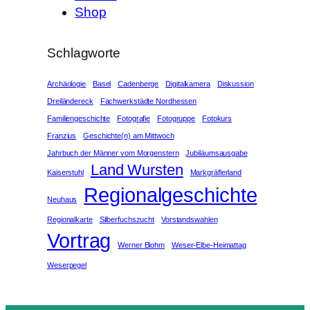
Shop
Schlagworte
Archäologie
Basel
Cadenberge
Digitalkamera
Diskussion
Dreiländereck
Fachwerkstädte Nordhessen
Familiengeschichte
Fotografie
Fotogruppe
Fotokurs
Franzius
Geschichte(n) am Mittwoch
Jahrbuch der Männer vom Morgenstern
Jubiläumsausgabe
Land Wursten
Kaiserstuhl
Markgräflerland
Regionalgeschichte
Neuhaus
Regionalkarte
Silberfuchszucht
Vorstandswahlen
Vortrag
Werner Blohm
Weser-Elbe-Heimattag
Weserpegel